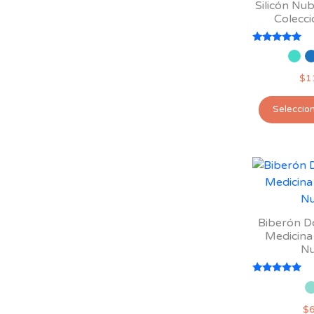
Silicón Nub
Colecci
Valorado
con
5.00
$
1
de 5
Seleccio
Biberón Do
Medicina
Nu
Valorado
con
5.00
$
de 5