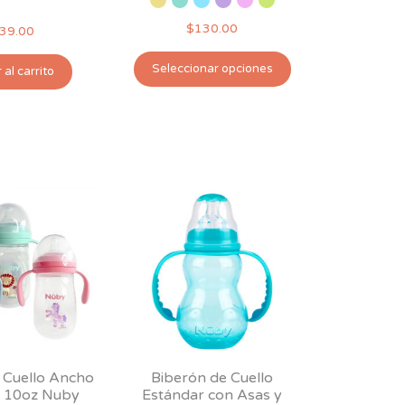
$
130.00
39.00
Este
Seleccionar opciones
 al carrito
producto
tiene
múltiples
variantes.
Las
opciones
se
pueden
elegir
en
la
página
de
producto
 Cuello Ancho
Biberón de Cuello
s 10oz Nuby
Estándar con Asas y