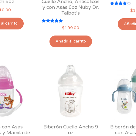
ch 5oz
Cuello Ancho, Anticólicos
producto
y con Asas 6oz Nuby Dr.
Valorado
10.00
$
1
Talbot’s
con
4.00
de 5
al carrito
Añadir
Valorado
$
199.00
con
5.00
de 5
Añadir al carrito
 con Asas
Biberón Cuello Ancho 9
Biberón de
 y Mamila de
oz
con Asa