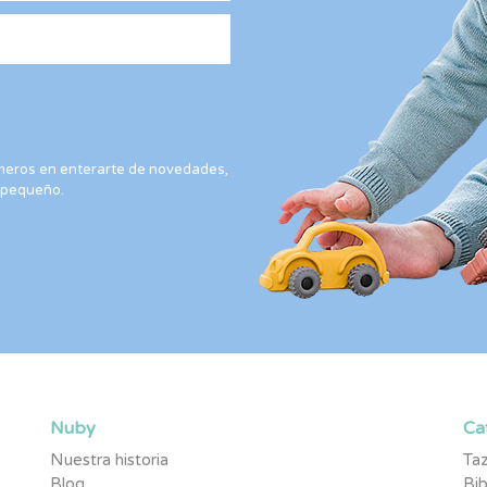
rimeros en enterarte de novedades,
 pequeño.
Nuby
Ca
Nuestra historia
Taz
Blog
Bi