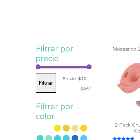
Filtrar por
Mostrando 1
precio
Precio
Precio
Precio:
$30
—
Filtrar
mínimo
máximo
$850
Filtrar por
color
2 Pack Chu
Ce