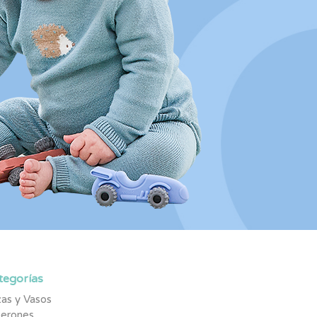
tegorías
as y Vasos
berones