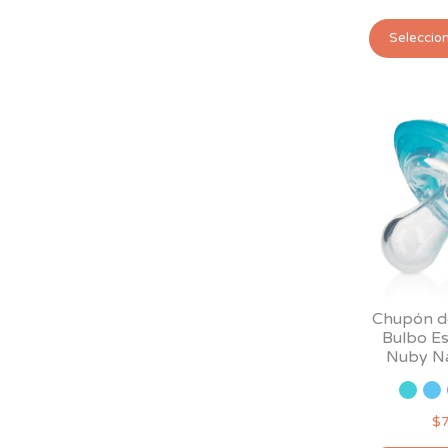
Seleccio
Chupón de
Bulbo Es
Nuby Na
$