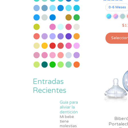
Valorado
0-6 Meses
con
5.00
de 5
$
1
Seleccio
Entradas
Recientes
Guía para
aliviar la
dentición
Mi bebé
Biberó
tiene
Portalec
molestias