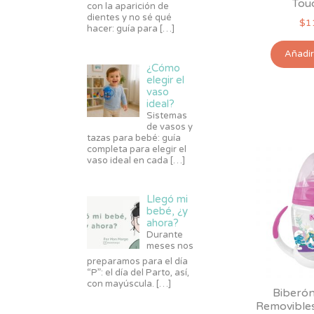
Tou
con la aparición de
dientes y no sé qué
$
1
hacer: guía para
[…]
Añadir 
¿Cómo
elegir el
vaso
ideal?
Sistemas
de vasos y
tazas para bebé: guía
completa para elegir el
vaso ideal en cada
[…]
Llegó mi
bebé, ¿y
ahora?
Durante
meses nos
preparamos para el día
“P”: el día del Parto, así,
con mayúscula.
[…]
Biberón
Removibles