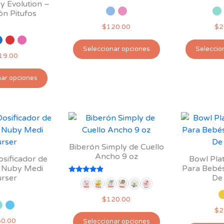
y Evolution –
ón Pitufos
$
120.00
$
2
Este
Seleccionar opciones
Seleccio
producto
19.00
tiene
Este
múltiples
nar opciones
producto
variantes.
tiene
Las
múltiples
opciones
variantes.
se
Las
pueden
opciones
Biberón Simply de Cuello
elegir
se
Ancho 9 oz
sificador de
Bowl Plat
en
pueden
 Nuby Medi
Para Bebé
la
rser
De 
elegir
Valorado
página
con
en
4.67
de
$
120.00
de 5
la
producto
$
2
Este
página
60.00
Seleccionar opciones