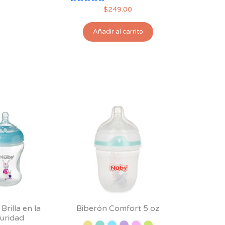
Valorado
$
249.00
con
5.00
de 5
Añadir al carrito
Brilla en la
Biberón Comfort 5 oz
uridad