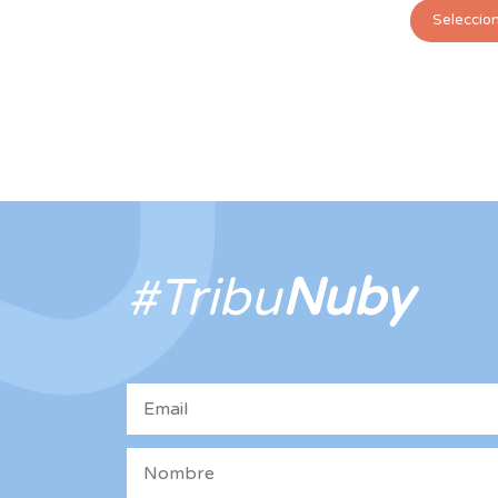
Seleccio
#Tribu
Nuby