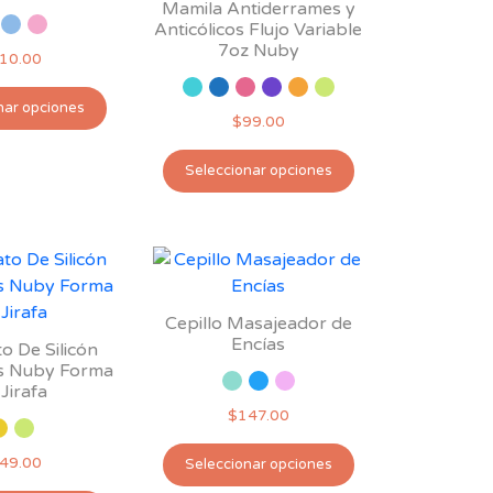
Mamila Antiderrames y
Anticólicos Flujo Variable
7oz Nuby
10.00
Este
nar opciones
producto
$
99.00
tiene
Este
múltiples
Seleccionar opciones
producto
variantes.
tiene
Las
múltiples
opciones
variantes.
se
Las
pueden
opciones
Cepillo Masajeador de
elegir
se
Encías
o De Silicón
en
pueden
s Nuby Forma
la
Jirafa
elegir
página
$
147.00
en
de
la
Este
producto
49.00
Seleccionar opciones
página
producto