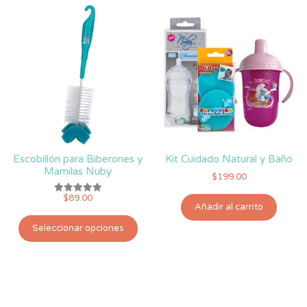
Escobillón para Biberones y
Kit Cuidado Natural y Baño
Mamilas Nuby
$
199.00
$
89.00
Valorado
Añadir al carrito
con
5.00
Este
de 5
Seleccionar opciones
producto
tiene
múltiples
variantes.
Las