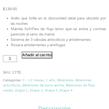
Valorado
1
con
4.00
$
139.00
de 5 en
base a
valoración
Anillo que brilla en la obscuridad ideal para ubicarlo por
de un
las noches
cliente
Mamila SoftFlex de flujo lento que se estira y contrae
parecido al seno de mamá
Sistema de 3 válvulas anticólicos y antiderrames.
Rosaca antiderrames y antifugaz
Biberón
Añadir al carrito
Brilla
en
la
SKU:
1770
Oscuridad
Categorías:
0 - 12 meses
,
1 año
,
Biberones
,
Biberones
cantidad
anticólicos
,
Biberones de boca ancha
,
Biberones de flujo
medio
,
Etapa 1
,
Etapa 2
,
Etapa 3
,
Etapa 4
Descripción