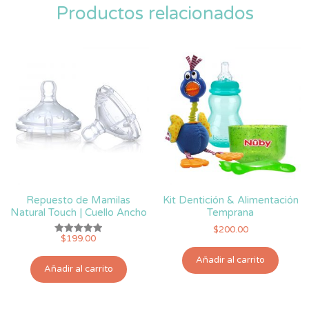
Productos relacionados
Repuesto de Mamilas
Kit Dentición & Alimentación
Natural Touch | Cuello Ancho
Temprana
$
200.00
$
199.00
Valorado
con
5.00
Añadir al carrito
de 5
Añadir al carrito