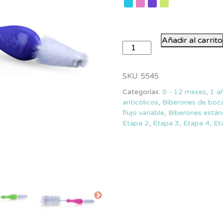
Escobillón
Añadir al carrito
con
Cepillo
para
SKU:
5545
Mamilas
Categorías:
0 - 12 meses
,
1 a
Nuby
anticólicos
,
Biberones de boc
cantidad
flujo variable
,
Biberones están
Etapa 2
,
Etapa 3
,
Etapa 4
,
Et