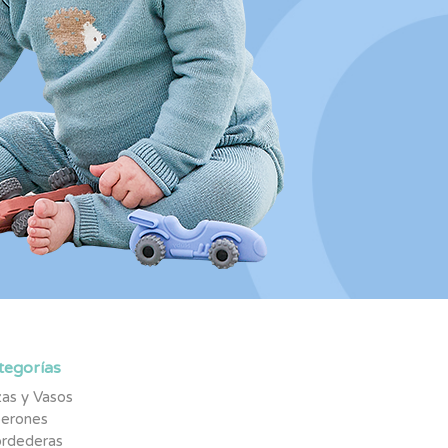
tegorías
as y Vasos
berones
rdederas