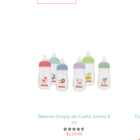
Biberón Simply de Cuello Ancho 9
Es
oz
$
120.00
Valorado
con