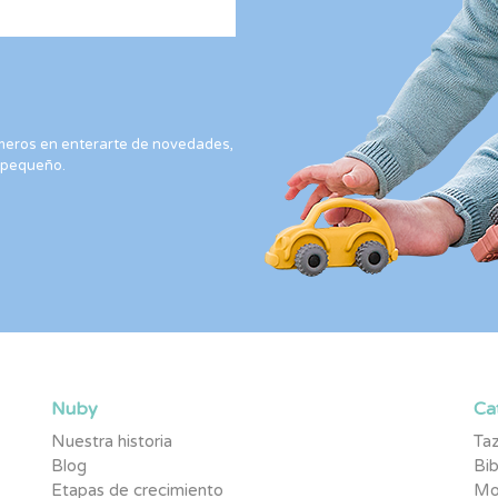
rimeros en enterarte de novedades,
 pequeño.
Nuby
Ca
Nuestra historia
Taz
Blog
Bi
Etapas de crecimiento
Mo