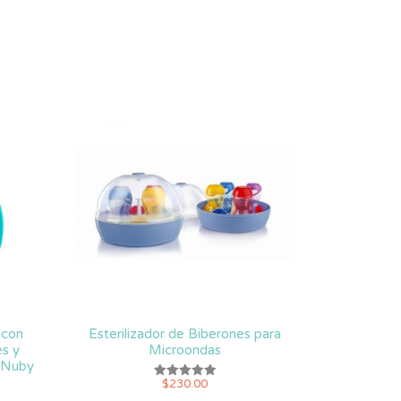
 con
Esterilizador de Biberones para
s y
Microondas
z Nuby
$
230.00
Valorado
con