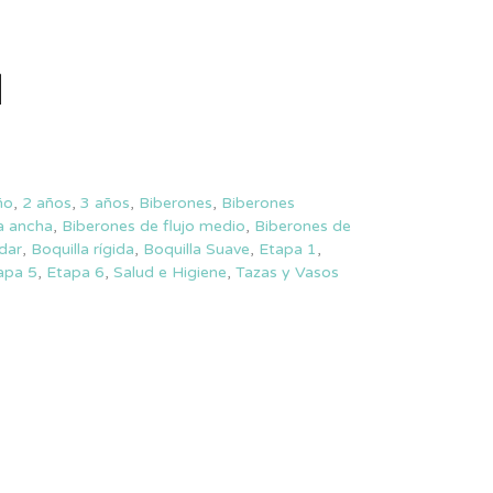
ño
,
2 años
,
3 años
,
Biberones
,
Biberones
a ancha
,
Biberones de flujo medio
,
Biberones de
dar
,
Boquilla rígida
,
Boquilla Suave
,
Etapa 1
,
apa 5
,
Etapa 6
,
Salud e Higiene
,
Tazas y Vasos