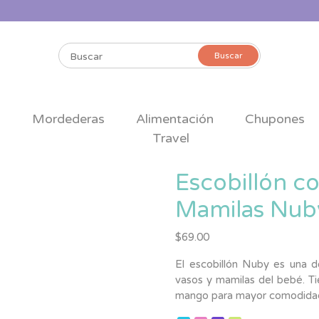
Buscar
Buscar
por:
s
Mordederas
Alimentación
Chupones
Travel
Escobillón co
Mamilas Nub
$
69.00
El escobillón Nuby es una de
vasos y mamilas del bebé. Ti
mango para mayor comodidad.