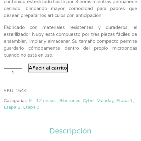
contenido esterilizado hasta por 3 horas mientras permanece
cerrado, brindando mayor comodidad para padres que
desean preparar los artículos con anticipación.
Fabricado con materiales resistentes y duraderos, el
esterilizador Nuby está compuesto por tres piezas fáciles de
ensamblar, limpiar y almacenar. Su tamaño compacto permite
guardarlo cómodamente dentro del propio microondas
cuando no está en uso.
Esterilizador
Añadir al carrito
de
Biberones
para
SKU:
1544
Microondas
Categorías:
0 - 12 meses
,
Biberones
,
Cyber Monday
,
Etapa 1
,
cantidad
Etapa 2
,
Etapa 3
Descripción