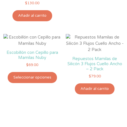
$
130.00
Añadir al carrito
Escobillón con Cepillo para
Mamilas Nuby
Repuestos Mamilas de
Silicón 3 Flujos Cuello Ancho
$
69.00
– 2 Pack
Este
$
79.00
Seleccionar opciones
producto
tiene
Añadir al carrito
múltiples
variantes.
Las
opciones
se
pueden