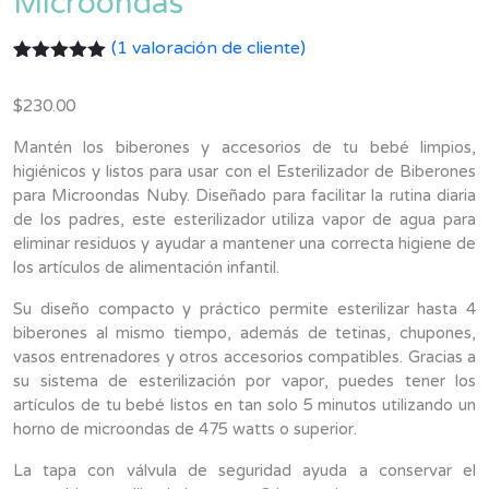
Microondas
(
1
valoración de cliente)
Valorado
1
con
5.00
de
$
230.00
5 en base
a
valoración
de un
Mantén los biberones y accesorios de tu bebé limpios,
cliente
higiénicos y listos para usar con el Esterilizador de Biberones
para Microondas Nuby. Diseñado para facilitar la rutina diaria
de los padres, este esterilizador utiliza vapor de agua para
eliminar residuos y ayudar a mantener una correcta higiene de
los artículos de alimentación infantil.
Su diseño compacto y práctico permite esterilizar hasta 4
biberones al mismo tiempo, además de tetinas, chupones,
vasos entrenadores y otros accesorios compatibles. Gracias a
su sistema de esterilización por vapor, puedes tener los
artículos de tu bebé listos en tan solo 5 minutos utilizando un
horno de microondas de 475 watts o superior.
La tapa con válvula de seguridad ayuda a conservar el