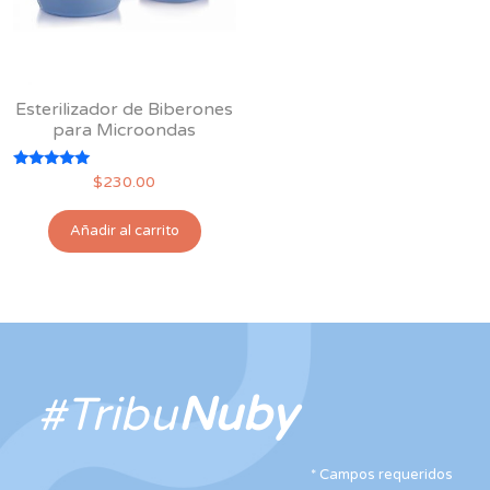
Esterilizador de Biberones
para Microondas
Valorado
$
230.00
con
5.00
de 5
Añadir al carrito
#Tribu
Nuby
*
Campos requeridos