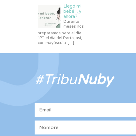
Llegó mi
bebé, ¿y
ahora?
Durante
meses nos
preparamos para el día
“P”: el día del Parto, así,
con mayúscula.
[…]
#Tribu
Nuby