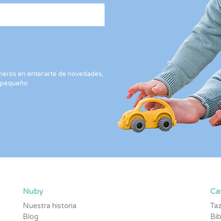
rimeros en enterarte de novedades,
 pequeño.
Nuby
Ca
Nuestra historia
Taz
Blog
Bi