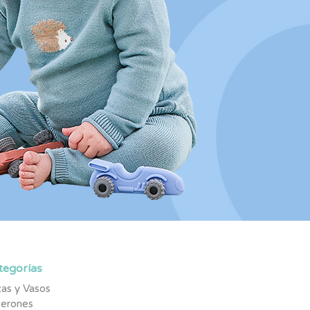
tegorías
as y Vasos
berones