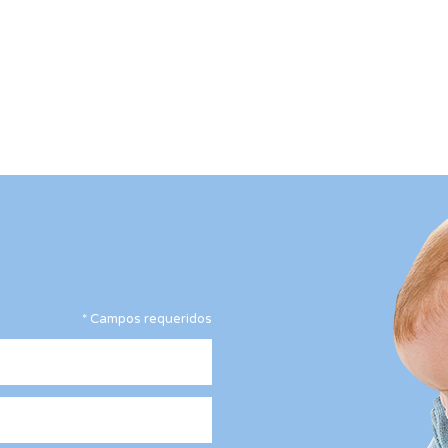
*
Campos requeridos