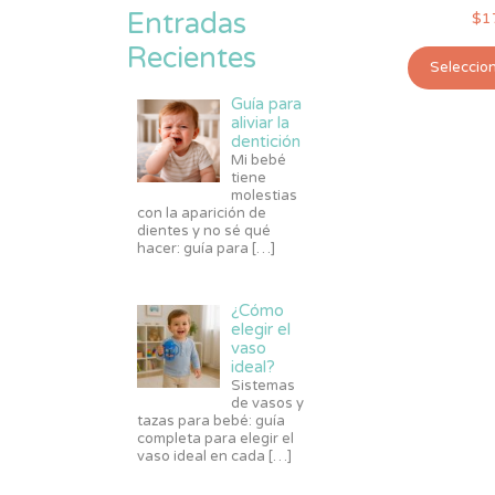
Entradas
$
1
Recientes
Seleccio
Guía para
aliviar la
dentición
Mi bebé
tiene
molestias
con la aparición de
dientes y no sé qué
hacer: guía para
[…]
¿Cómo
elegir el
vaso
ideal?
Sistemas
de vasos y
tazas para bebé: guía
completa para elegir el
vaso ideal en cada
[…]