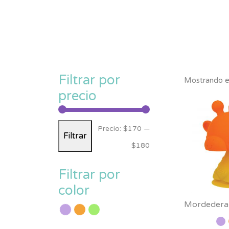
Filtrar por
Mostrando el
precio
Precio
Precio
Precio:
$170
—
Filtrar
mínimo
máximo
$180
Filtrar por
color
Mordedera