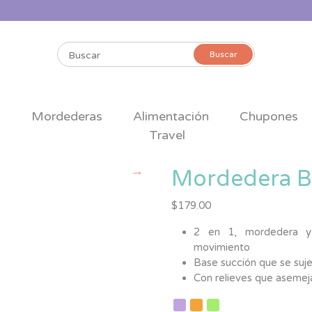
Buscar
Buscar
por:
s
Mordederas
Alimentación
Chupones
Travel
Mordedera B
$
179.00
2 en 1, mordedera y 
movimiento
Base succión que se sujet
Con relieves que aseme