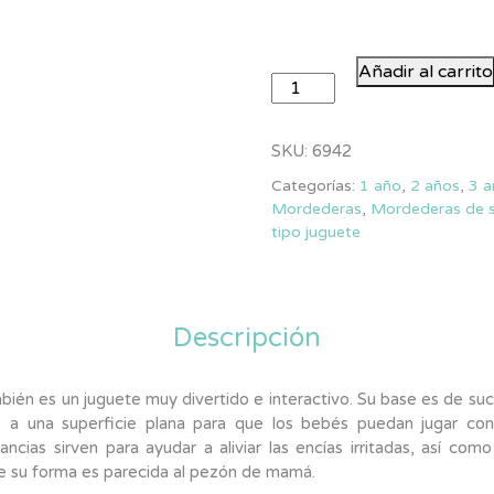
Mordedera
Añadir al carrito
Bubble
Head
cantidad
SKU:
6942
Categorías:
1 año
,
2 años
,
3 a
Mordederas
,
Mordederas de s
tipo juguete
Descripción
én es un juguete muy divertido e interactivo. Su base es de suc
e a una superficie plana para que los bebés puedan jugar con
ancias sirven para ayudar a aliviar las encías irritadas, así com
e su forma es parecida al pezón de mamá.