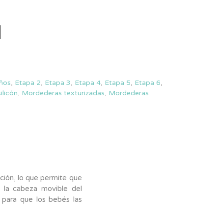
ños
,
Etapa 2
,
Etapa 3
,
Etapa 4
,
Etapa 5
,
Etapa 6
,
ilicón
,
Mordederas texturizadas
,
Mordederas
ción, lo que permite que
 la cabeza movible del
o para que los bebés las