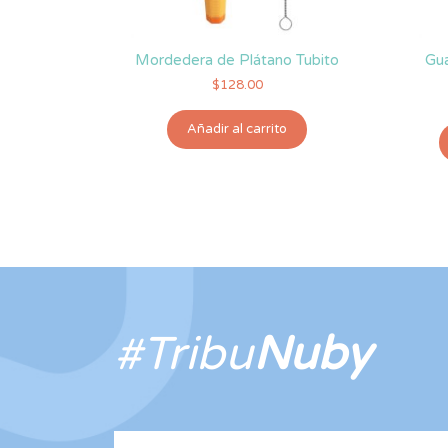
Mordedera de Plátano Tubito
Gua
$
128.00
Añadir al carrito
#Tribu
Nuby