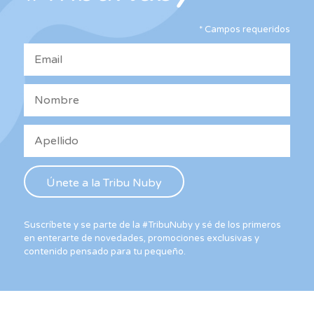
ele
*
Campos requeridos
en
la
pág
de
pro
Suscríbete y se parte de la #TribuNuby y sé de los primeros
en enterarte de novedades, promociones exclusivas y
contenido pensado para tu pequeño.