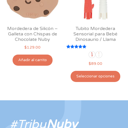
Mordedera de Silicón –
Tubito Mordedera
Galleta con Chispas de
Sensorial para Bebé
Chocolate Nuby
Dinosaurio / Llama
$
129.00
Valorado
con
5.00
Añadir al carrito
$
89.00
de 5
Est
Seleccionar opciones
pro
tie
múl
var
Las
opc
#Tribu
Nuby
se
pu