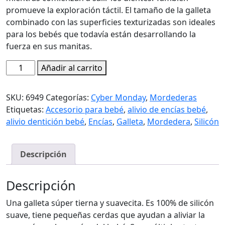
promueve la exploración táctil. El tamaño de la galleta
combinado con las superficies texturizadas son ideales
para los bebés que todavía están desarrollando la
fuerza en sus manitas.
Mordedera
Añadir al carrito
de
Silicón
SKU:
6949
Categorías:
Cyber Monday
,
Mordederas
-
Etiquetas:
Accesorio para bebé
,
alivio de encías bebé
,
Galleta
alivio dentición bebé
,
Encías
,
Galleta
,
Mordedera
,
Silicón
con
Chispas
de
Descripción
Chocolate
Nuby
Descripción
cantidad
Una galleta súper tierna y suavecita. Es 100% de silicón
suave, tiene pequeñas cerdas que ayudan a aliviar la