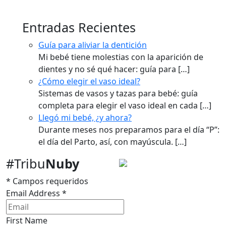
múltiples
variantes.
Entradas Recientes
Las
Guía para aliviar la dentición
opciones
Mi bebé tiene molestias con la aparición de
se
dientes y no sé qué hacer: guía para
[…]
pueden
¿Cómo elegir el vaso ideal?
elegir
Sistemas de vasos y tazas para bebé: guía
en
completa para elegir el vaso ideal en cada
[…]
la
Llegó mi bebé, ¿y ahora?
página
Durante meses nos preparamos para el día “P”:
de
el día del Parto, así, con mayúscula.
[…]
producto
#Tribu
Nuby
*
Campos requeridos
Email Address
*
First Name