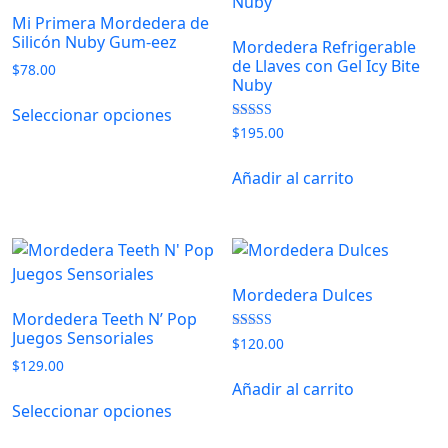
Mi Primera Mordedera de
Silicón Nuby Gum-eez
Mordedera Refrigerable
de Llaves con Gel Icy Bite
$
78.00
Nuby
Este
Seleccionar opciones
producto
Valorado con
$
195.00
tiene
5.00
de 5
múltiples
Añadir al carrito
variantes.
Las
opciones
se
pueden
Mordedera Dulces
elegir
Mordedera Teeth N’ Pop
en
Juegos Sensoriales
Valorado con
$
120.00
5.00
la
$
129.00
de 5
página
Añadir al carrito
Este
de
Seleccionar opciones
producto
producto
tiene