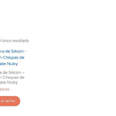
 único resultado
de Silicón –
n Chispas de
ate Nuby
29.00
al carrito