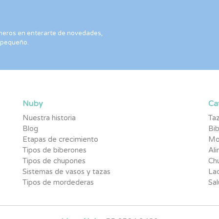
rimeros en enterarte de novedades,
 pequeño.
Nuby
Ca
Nuestra historia
Taz
Blog
Bi
Etapas de crecimiento
Mo
Tipos de biberones
Al
Tipos de chupones
Ch
Sistemas de vasos y tazas
Lac
Tipos de mordederas
Sal