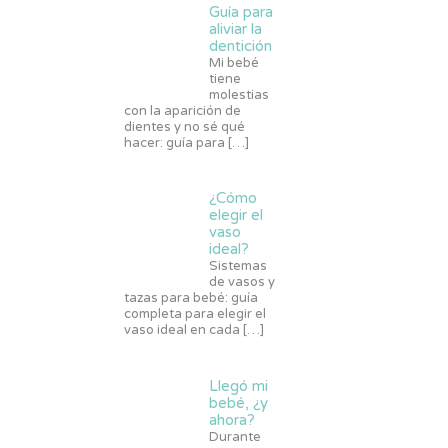
Guía para
aliviar la
dentición
Mi bebé
tiene
molestias
con la aparición de
dientes y no sé qué
hacer: guía para
[…]
¿Cómo
elegir el
vaso
ideal?
Sistemas
de vasos y
tazas para bebé: guía
completa para elegir el
vaso ideal en cada
[…]
Llegó mi
bebé, ¿y
ahora?
Durante