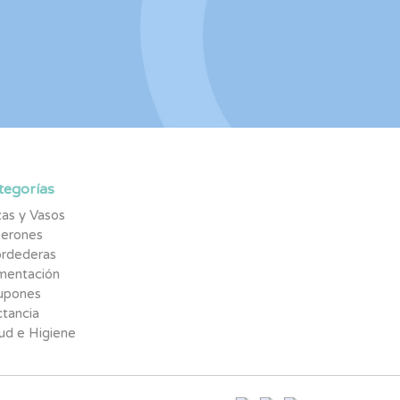
tegorías
as y Vasos
berones
rdederas
imentación
upones
tancia
ud e Higiene