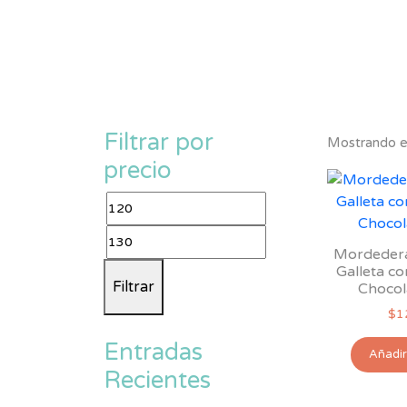
Filtrar por
Mostrando el
precio
Precio
mínimo
Precio
Mordedera 
máximo
Galleta co
Filtrar
Chocol
$
1
Entradas
Añadir 
Recientes