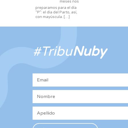
meses nos
preparamos para el día
“P”: el día del Parto, así,
con mayúscula.
[…]
#Tribu
Nuby