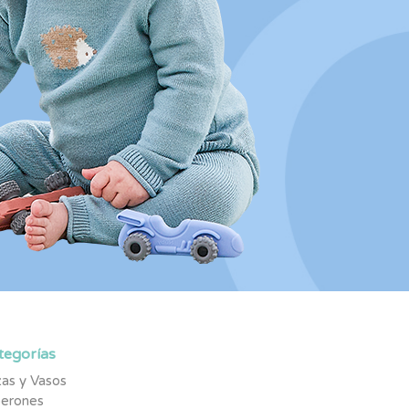
tegorías
as y Vasos
berones