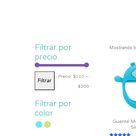
Filtrar por
Mostrando lo
precio
Precio
Precio
Precio:
$110
—
Filtrar
mínimo
máximo
$200
Filtrar por
color
Guante M
Si