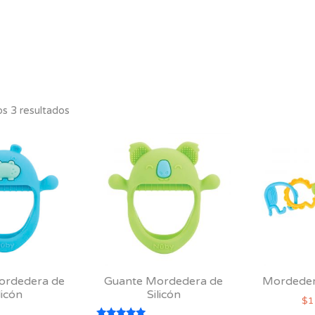
s 3 resultados
ordedera de
Guante Mordedera de
Mordedera
licón
Silicón
$
1