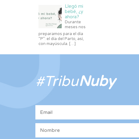
Llegó mi
bebé, ¿y
ahora?
Durante
meses nos
preparamos para el día
“P”: el día del Parto, así,
con mayúscula.
[…]
#Tribu
Nuby