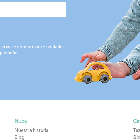
rimeros en enterarte de novedades,
 pequeño.
Nuby
Ca
Nuestra historia
Taz
Blog
Bi