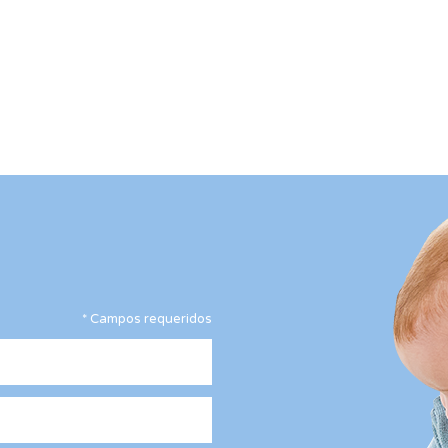
*
Campos requeridos