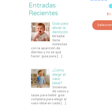
Entradas
Valorado
con
5.00
Recientes
$
1
de 5
Guía para
Seleccio
aliviar la
dentición
Mi bebé
tiene
molestias
con la aparición de
dientes y no sé qué
hacer: guía para
[…]
¿Cómo
elegir el
vaso
ideal?
Sistemas
de vasos y
tazas para bebé: guía
completa para elegir el
vaso ideal en cada
[…]