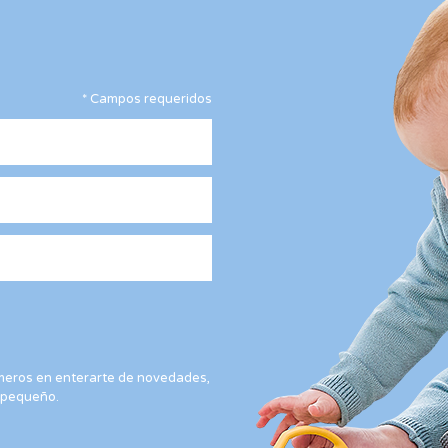
en
la
página
de
*
Campos requeridos
producto
rimeros en enterarte de novedades,
 pequeño.