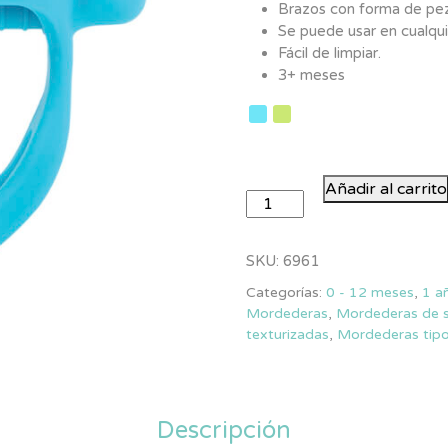
Brazos con forma de pe
Se puede usar en cualqui
Fácil de limpiar.
3+ meses
Guante
Añadir al carrito
Mordedera
de
Silicón
SKU:
6961
cantidad
Categorías:
0 - 12 meses
,
1 a
Mordederas
,
Mordederas de s
texturizadas
,
Mordederas tipo
Descripción