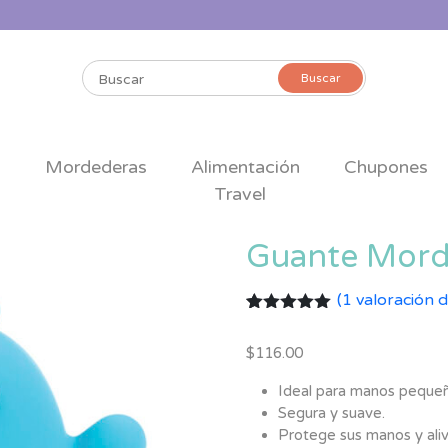
Buscar
Buscar
por:
s
Mordederas
Alimentación
Chupones
Travel
Guante Morde
(
1
valoración d
Valorado
1
con
5.00
de
$
116.00
5 en base
a
valoración
de un
Ideal para manos pequeñ
cliente
Segura y suave.
Protege sus manos y alivi