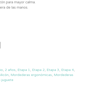
zón para mayor calma.
era de las manos.
ño
,
2 años
,
Etapa 1
,
Etapa 2
,
Etapa 3
,
Etapa 4
,
ilicón
,
Mordederas ergonómicas
,
Mordederas
 juguete