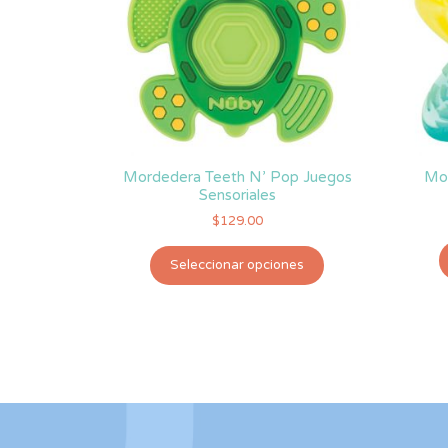
Mordedera Teeth N’ Pop Juegos
Mor
Sensoriales
$
129.00
Este
Seleccionar opciones
producto
tiene
múltiples
variantes.
Las
opciones
se
pueden