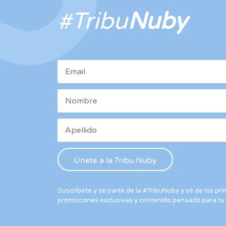
elegir
en
#Tribu
Nuby
la
página
de
producto
Suscríbete y se parte de la #TribuNuby y sé de los p
promociones exclusivas y contenido pensado para tu