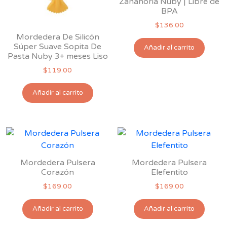
Zanahoria Nuby | Libre de
en
BPA
la
$
136.00
pág
Mordedera De Silicón
de
Súper Suave Sopita De
Añadir al carrito
pro
Pasta Nuby 3+ meses Liso
$
119.00
Añadir al carrito
Mordedera Pulsera
Mordedera Pulsera
Corazón
Elefentito
$
169.00
$
169.00
Añadir al carrito
Añadir al carrito