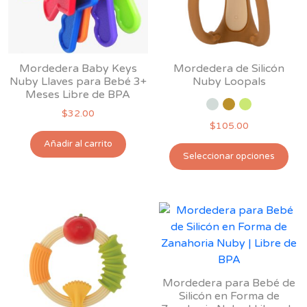
Mordedera Baby Keys
Mordedera de Silicón
Nuby Llaves para Bebé 3+
Nuby Loopals
Meses Libre de BPA
$
32.00
$
105.00
Añadir al carrito
Est
Seleccionar opciones
pro
tie
múl
var
Las
opc
se
pu
Mordedera para Bebé de
ele
Silicón en Forma de