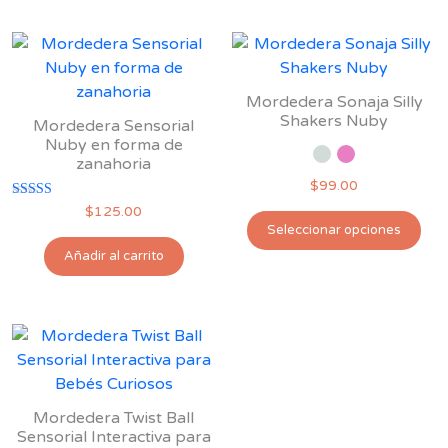
Mordedera Sonaja Silly
Shakers Nuby
Mordedera Sensorial
Nuby en forma de
zanahoria
$
99.00
Valorado con
$
125.00
Est
5.00
Seleccionar opciones
de 5
pro
Añadir al carrito
tie
múl
var
Las
opc
se
pu
Mordedera Twist Ball
ele
Sensorial Interactiva para