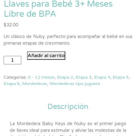
Llaves para Bebé 3+ Meses
Libre de BPA
$
32.00
Un clásico de Nuby, perfecto para acompañar al bebé en sus
primeras etapas de crecimiento.
Mordedera
Añadir al carrito
Baby
Keys
Nuby
Categorías:
0 - 12 meses
,
Etapa 2
,
Etapa 3
,
Etapa 4
,
Etapa 5
,
Llaves
Etapa 6
,
Mordederas
,
Mordederas tipo juguete
para
Bebé
Descripción
3+
Meses
Libre
La Mordedera Baby Keys de Nuby es el primer juego
de
de llaves ideal para estimular y aliviar las molestias de la
BPA