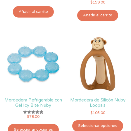
$
159.00
Valorado
con
5.00
Añadir al carrito
de 5
Añadir al carrito
Mordedera Refrigerable con
Mordedera de Silicón Nuby
Gel Icy Bite Nuby
Loopals
$
105.00
$
79.00
Valorado
Est
con
5.00
Este
Seleccionar opciones
pro
de 5
Seleccionar opciones