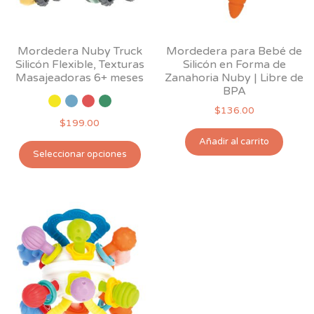
en
la
pág
Mordedera Nuby Truck
Mordedera para Bebé de
de
Silicón Flexible, Texturas
Silicón en Forma de
pro
Masajeadoras 6+ meses
Zanahoria Nuby | Libre de
BPA
$
136.00
$
199.00
Añadir al carrito
Este
Seleccionar opciones
producto
tiene
múltiples
variantes.
Las
opciones
se
pueden
elegir
en