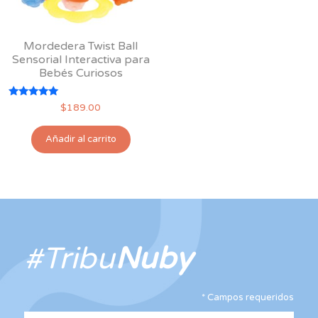
la
página
Mordedera Twist Ball
de
Sensorial Interactiva para
producto
Bebés Curiosos
Valorado
$
189.00
con
5.00
de 5
Añadir al carrito
#Tribu
Nuby
*
Campos requeridos