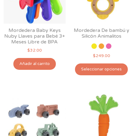
Mordedera Baby Keys
Mordedera De bambú y
Nuby Llaves para Bebé 3+
Silicón Animalitos
Meses Libre de BPA
$
32.00
$
249.00
Añadir al carrito
Est
Seleccionar opciones
pro
tie
múl
var
Las
opc
se
pu
ele