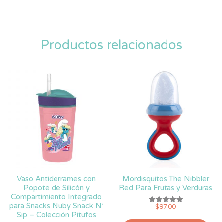
Productos relacionados
Vaso Antiderrames con
Mordisquitos The Nibbler
Popote de Silicón y
Red Para Frutas y Verduras
Compartimiento Integrado
para Snacks Nuby Snack N’
$
97.00
Valorado
Sip – Colección Pitufos
con
5.00
Est