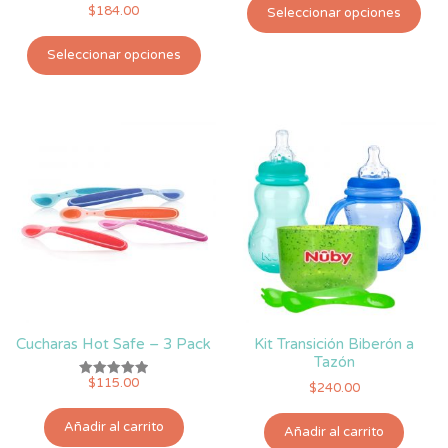
de 5
$
184.00
Seleccionar opciones
pro
Este
tie
Seleccionar opciones
producto
múlt
tiene
vari
múltiples
Las
variantes.
opc
Las
se
opciones
pue
se
eleg
pueden
en
elegir
la
en
pág
la
de
página
pro
de
Cucharas Hot Safe – 3 Pack
Kit Transición Biberón a
producto
Tazón
$
115.00
Valorado
$
240.00
con
5.00
de 5
Añadir al carrito
Añadir al carrito