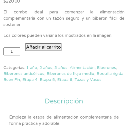
$
220.00
El combo ideal para comenzar la alimentación
complementaria con un tazón seguro y un biberón fácil de
sostener.
Los colores pueden variar a los mostrados en la imagen.
Kit
Añadir al carrito
Primeras
Comidas
cantidad
Categorías:
1 año
,
2 años
,
3 años
,
Alimentación
,
Biberones
,
Biberones anticólicos
,
Biberones de flujo medio
,
Boquilla rígida
,
Buen Fin
,
Etapa 4
,
Etapa 5
,
Etapa 6
,
Tazas y Vasos
Descripción
Empieza la etapa de alimentación complementaria de
forma práctica y adorable.