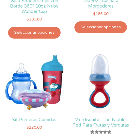
Vaso Antiderrames con
Dipeez | Cuchara
Borde 360° 10oz Nuby
Mordederas
Wonder Cup
$
185.00
$
199.00
Est
Seleccionar opciones
Este
pro
Seleccionar opciones
producto
tie
tiene
múlt
múltiples
vari
variantes.
Las
Las
opc
opciones
se
se
pue
pueden
eleg
elegir
en
en
la
la
pág
página
de
de
pro
Kit Primeras Comidas
Mordisquitos The Nibbler
producto
Red Para Frutas y Verduras
$
220.00