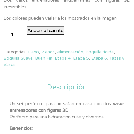
Dos vasos entrenadores antiderrames con figuras 3D
irresistibles.
Los colores pueden variar a los mostrados en la imagen
Pack
Añadir al carrito
Dúo
Entrenador
3D
Categorías:
1 año
,
2 años
,
Alimentación
,
Boquilla rígida
,
cantidad
Boquilla Suave
,
Buen Fin
,
Etapa 4
,
Etapa 5
,
Etapa 6
,
Tazas y
Vasos
Descripción
Un set perfecto para un safari en casa con dos
vasos
entrenadores con figuras 3D
.
Perfecto para una hidratación cute y divertida
Beneficios: