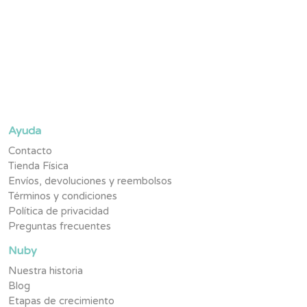
Suscríbete y se parte de la #TribuNuby y sé de los primeros
en enterarte de novedades, promociones exclusivas y
contenido pensado para tu pequeño.
Ayuda
Contacto
Tienda Física
Envíos, devoluciones y reembolsos
Términos y condiciones
Política de privacidad
Preguntas frecuentes
Nuby
Nuestra historia
Blog
Etapas de crecimiento