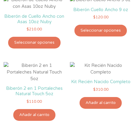
y
Repuesto
Biberón Cuello Ancho 9 oz
Cuchara
Biberón de Cuello Ancho con
$
120.00
Asas 10oz Nuby
Papillera
Est
para
$
210.00
Seleccionar opciones
pro
Biberón
Este
tie
Seleccionar opciones
Suave
producto
múlt
Natural
tiene
vari
múltiples
Touch
Las
variantes.
5
opc
Las
se
oz
opciones
pue
cantidad
Kit Recién Nacido Completo
se
eleg
Biberón 2 en 1 Portaleches
$
310.00
pueden
en
Natural Touch 5oz
elegir
la
$
110.00
Añadir al carrito
en
pág
la
de
Añadir al carrito
página
pro
de
producto