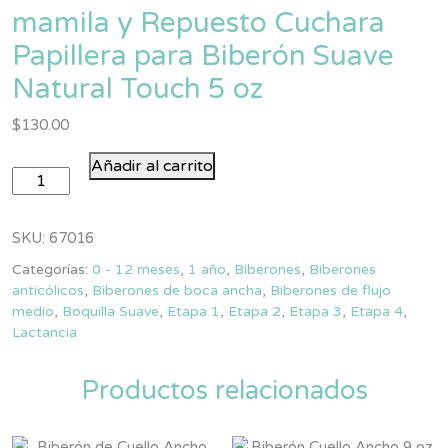
mamila y Repuesto Cuchara
Papillera para Biberón Suave
Natural Touch 5 oz
$
130.00
Paquete
Añadir al carrito
de
Suave
Biberón
SKU:
67016
de
Categorías:
0 - 12 meses
,
1 año
,
Biberones
,
Biberones
Silicón
anticólicos
,
Biberones de boca ancha
,
Biberones de flujo
Natural
medio
,
Boquilla Suave
,
Etapa 1
,
Etapa 2
,
Etapa 3
,
Etapa 4
,
Touch
Lactancia
5
oz
Productos relacionados
con
mamila