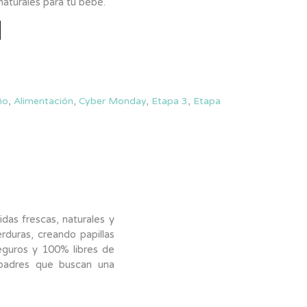
naturales para tu bebé.
ño
,
Alimentación
,
Cyber Monday
,
Etapa 3
,
Etapa
das frescas, naturales y
rduras, creando papillas
seguros y 100% libres de
a padres que buscan una