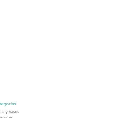
tegorías
as y Vasos
berones