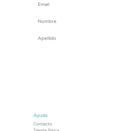
Suscríbete y se parte de la #TribuNuby y sé de los p
promociones exclusivas y contenido pensado para tu
Ayuda
Contacto
Tienda Física