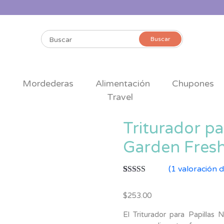
Buscar
Buscar
por:
s
Mordederas
Alimentación
Chupones
Travel
Triturador pa
Garden Fres
(
1
valoración d
Valorado con
1
5.00
de 5 en
$
253.00
base a
valoración de
un cliente
El Triturador para Papillas