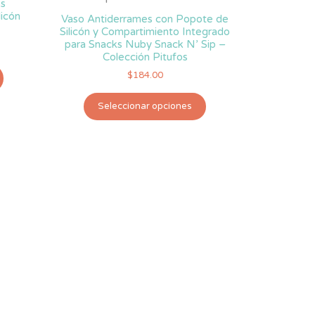
os
licón
Vaso Antiderrames con Popote de
Silicón y Compartimiento Integrado
para Snacks Nuby Snack N’ Sip –
Colección Pitufos
Este
$
184.00
producto
Este
tiene
Seleccionar opciones
producto
múltiples
tiene
variantes.
múltiples
Las
variantes.
opciones
Las
se
opciones
pueden
se
elegir
pueden
en
elegir
la
en
página
la
de
página
producto
de
producto