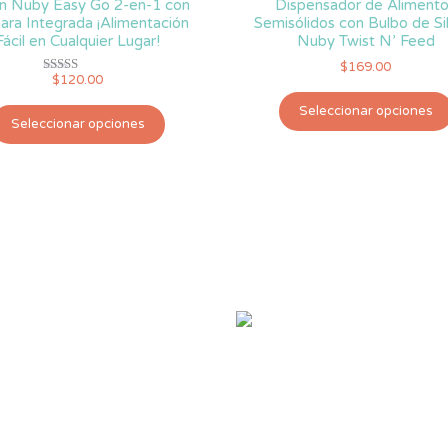
n Nuby Easy Go 2-en-1 con
Dispensador de Aliment
ara Integrada ¡Alimentación
Semisólidos con Bulbo de Si
Fácil en Cualquier Lugar!
Nuby Twist N’ Feed
$
169.00
$
120.00
Valorado
con
5.00
Este
Seleccionar opciones
de 5
Seleccionar opciones
producto
tiene
múltiples
variantes.
Las
opciones
se
pueden
elegir
en
la
página
de
producto
*
Campos requeridos