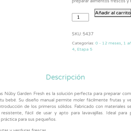
preparar alimentos frescos y 
Triturador
Añadir al carrito
para
papillas
Nûby
SKU:
5437
Garden
Categorías:
0 - 12 meses
,
1 a
Fresh
4
,
Etapa 5
cantidad
Descripción
llas Nûby Garden Fresh es la solución perfecta para preparar comi
tu bebé. Su diseño manual permite moler fácilmente frutas y ve
introducción de los primeros sólidos. Fabricado con materiales 
 resistente, fácil de usar y apto para lavavajillas. Ideal par
 práctica para sus pequeños.
rutas y verduras frescas.