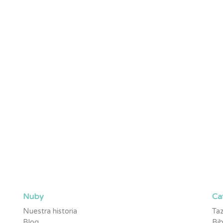
rimeros en enterarte de novedades,
 pequeño.
Nuby
Ca
Nuestra historia
Taz
Blog
Bi