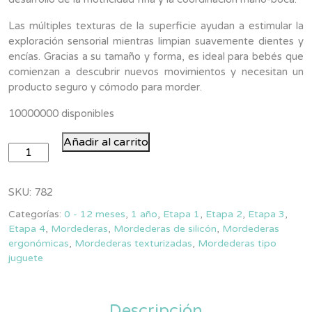
Las múltiples texturas de la superficie ayudan a estimular la
exploración sensorial mientras limpian suavemente dientes y
encías. Gracias a su tamaño y forma, es ideal para bebés que
comienzan a descubrir nuevos movimientos y necesitan un
producto seguro y cómodo para morder.
10000000 disponibles
Mordedera
Añadir al carrito
en
forma
de
SKU:
782
Banana
Categorías:
0 - 12 meses
,
1 año
,
Etapa 1
,
Etapa 2
,
Etapa 3
,
|
Etapa 4
,
Mordederas
,
Mordederas de silicón
,
Mordederas
Nana
ergonómicas
,
Mordederas texturizadas
,
Mordederas tipo
Nubs
juguete
cantidad
Descripción