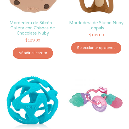
Mordedera de Silicón –
Mordedera de Silicón Nuby
Galleta con Chispas de
Loopals
Chocolate Nuby
$
105.00
$
129.00
Est
Seleccionar opciones
pro
Añadir al carrito
tie
múlt
vari
Las
opc
se
pue
eleg
en
la
pág
de