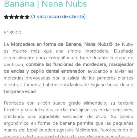
Banana | Nana Nubs
(
1
valoración de cliente)
Valorado
1
con
5.00
de
$
139.00
5 en base
a
valoración
de un
La
Mordedera en forma de Banana, Nana Nubs®
de Nuby
cliente
es mucho más que una simple mordedera. Diseñada
especialmente para acompañar a tu bebé durante la etapa de
dentición,
combina las funciones de mordedera, masajeador
de encías y cepillo dental entrenador
, ayudando a aliviar las
molestias provocadas por la salida de los primeros dientes
mientras fomenta hábitos saludables de higiene bucal desde
temprana edad.
Fabricada con silicón suave grado alimenticio, su textura
flexible y sus delicadas cerdas masajean las encías sensibles,
brindando una agradable sensación de alivio. Su diseño
ergonómico en forma de banana permite que las pequeñas
manos del bebé puedan sujetarla fácilmente, favoreciendo el
desarrollo de la motricidad fina y la coordinación mano-boca.