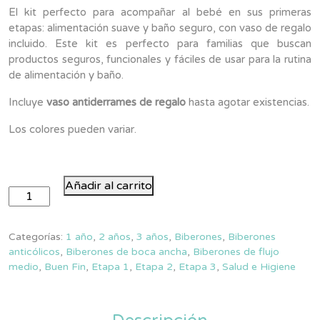
El kit perfecto para acompañar al bebé en sus primeras
etapas: alimentación suave y baño seguro, con vaso de regalo
incluido. Este kit es perfecto para familias que buscan
productos seguros, funcionales y fáciles de usar para la rutina
de alimentación y baño.
Incluye
vaso antiderrames de regalo
hasta agotar existencias.
Los colores pueden variar.
Kit
Añadir al carrito
Cuidado
Natural
y
Categorías:
1 año
,
2 años
,
3 años
,
Biberones
,
Biberones
Baño
anticólicos
,
Biberones de boca ancha
,
Biberones de flujo
medio
,
Buen Fin
,
Etapa 1
,
Etapa 2
,
Etapa 3
,
Salud e Higiene
cantidad