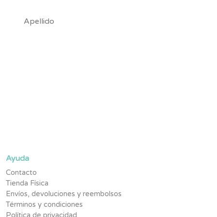
Suscríbete y se parte de la #TribuNuby y sé de los primeros
en enterarte de novedades, promociones exclusivas y
contenido pensado para tu pequeño.
Ayuda
Contacto
Tienda Física
Envíos, devoluciones y reembolsos
Términos y condiciones
Política de privacidad