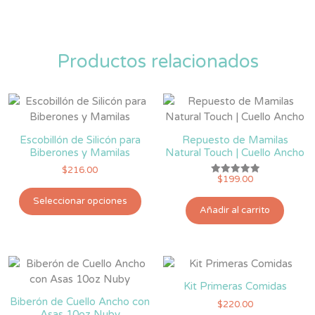
Productos relacionados
Escobillón de Silicón para
Repuesto de Mamilas
Biberones y Mamilas
Natural Touch | Cuello Ancho
$
216.00
$
199.00
Valorado
Este
con
5.00
Seleccionar opciones
producto
de 5
Añadir al carrito
tiene
múltiples
variantes.
Las
opciones
Kit Primeras Comidas
se
Biberón de Cuello Ancho con
$
220.00
Asas 10oz Nuby