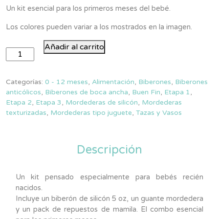
Un kit esencial para los primeros meses del bebé.
Los colores pueden variar a los mostrados en la imagen.
Kit
Añadir al carrito
Recién
Nacido
Completo
Categorías:
0 - 12 meses
,
Alimentación
,
Biberones
,
Biberones
cantidad
anticólicos
,
Biberones de boca ancha
,
Buen Fin
,
Etapa 1
,
Etapa 2
,
Etapa 3
,
Mordederas de silicón
,
Mordederas
texturizadas
,
Mordederas tipo juguete
,
Tazas y Vasos
Descripción
Un kit pensado especialmente para bebés recién
nacidos.
Incluye un biberón de silicón 5 oz, un guante mordedera
y un pack de repuestos de mamila. El combo esencial