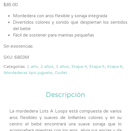
$
85.00
Mordedera con aros flexible y sonaja integrada
Divertidos colores y sonido que despiertan los sentidos
del bebé
Fácil de sostener para manitas pequeñas
Sin existencias
SKU:
6803M
Categorías:
1 año
,
2 años
,
3 años
,
Etapa 4
,
Etapa 5
,
Etapa 6
,
Mordederas tipo juguete
,
Outlet
Descripción
La mordedera Lots A Loops está compuesta de varios
aros flexibles y suaves de brillantes colores y en su
centro el bebé encontrará una suave sonaja que lo
acompañará mientras con los aros, alivia sus encías y da