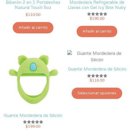
Biberón 2 en 1 Portaleches
Mordedera Refrigerable de
Natural Touch 5oz
Llaves con Gel Icy Bite Nuby
$
110.00
$
195.00
Valorado
con
5.00
Añadir al carrito
de 5
Añadir al carrito
Guante Mordedera de Silicón
$
116.00
Valorado
con
5.00
Est
de 5
Seleccionar opciones
pro
tie
múlt
vari
Guante Mordedera de Silicón
Las
$
199.00
opc
Valorado