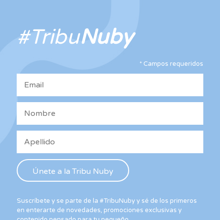
se
pueden
pue
elegir
eleg
en
#Tribu
Nuby
en
la
la
página
pág
de
*
Campos requeridos
de
producto
pro
Suscríbete y se parte de la #TribuNuby y sé de los primeros
en enterarte de novedades, promociones exclusivas y
contenido pensado para tu pequeño.