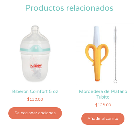
Productos relacionados
Biberón Comfort 5 oz
Mordedera de Plátano
Tubito
$
130.00
$
128.00
Este
Seleccionar opciones
producto
Añadir al carrito
tiene
múltiples
variantes.