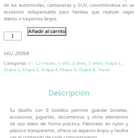
de los automóviles, camionetas y SUV, convirtiéndose en un
accesorio indispensable para familias que realizan viajes
diarios o trayectos largos.
Organizador
Añadir al carrito
Premium
Para
Respaldo
SKU:
25058
De
Categorías:
0 - 12 meses
,
1 año
,
2 años
,
3 años
,
Etapa 1
,
Asiento
Etapa 2
,
Etapa 3
,
Etapa 4
,
Etapa 5
,
Etapa 6
,
Travel
De
Auto
cantidad
Descripción
Su diseño con 6 bolsillos permite guardar botellas,
accesorios, juguetes, documentos y otros elementos
de uso diario de forma práctica. Fabricado en nylon y
plástico transparente, ofrece un aspecto limpio y facilita
ver el contenido de cada compartimiento.