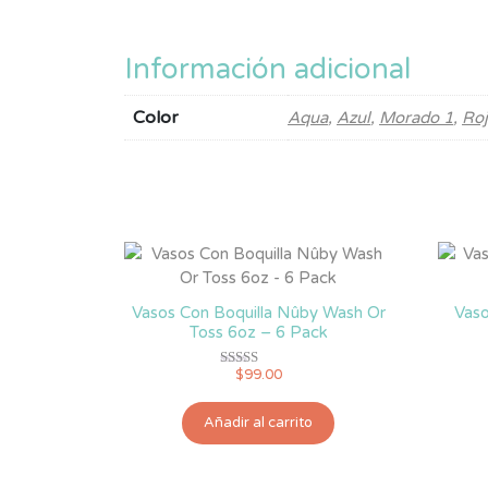
Información adicional
Color
Aqua
,
Azul
,
Morado 1
,
Ro
Vasos Con Boquilla Nûby Wash Or
Vaso
Toss 6oz – 6 Pack
$
99.00
Valorado
con
5.00
de 5
Añadir al carrito