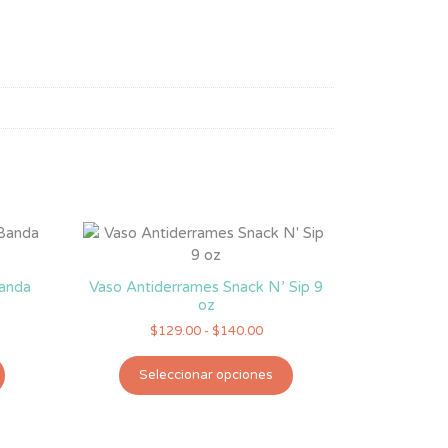
Banda
Vaso Antiderrames Snack N’ Sip 9
oz
Rango
$
129.00
-
$
140.00
de
Este
Este
precios:
Seleccionar opciones
producto
producto
desde
tiene
tiene
$129.00
hasta
múltiples
múltiples
$140.00