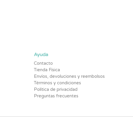
Suscríbete y se parte de la #TribuNuby y sé de los p
promociones exclusivas y contenido pensado para tu
Ayuda
Contacto
Tienda Física
Envíos, devoluciones y reembolsos
Términos y condiciones
Política de privacidad
Preguntas frecuentes