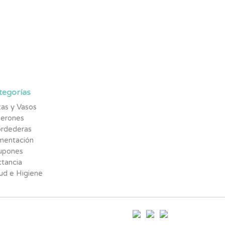
tegorías
as y Vasos
berones
rdederas
imentación
upones
tancia
ud e Higiene