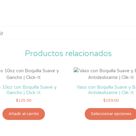
Boquilla
de
Silicón
Nuby
Evolution
jo
-
Colección
Productos relacionados
Pitufos
cantidad
 10oz con Boquilla Suave y
Vaso con Boquilla Suave y 
Gancho | Click-It
Antideslizante | Clik-It
$
125.00
$
159.00
Añadir al carrito
Seleccionar opciones