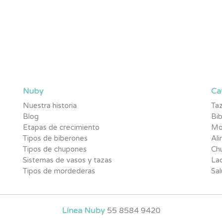
rimeros en enterarte de novedades,
 pequeño.
Nuby
Ca
Nuestra historia
Taz
Blog
Bi
Etapas de crecimiento
Mo
Tipos de biberones
Al
Tipos de chupones
Ch
Sistemas de vasos y tazas
Lac
Tipos de mordederas
Sal
Línea Nuby
55 8584 9420