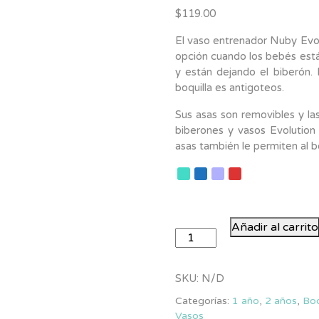
5.00
de 5 en
$
119.00
base a
valoraciones
de clientes
El vaso entrenador Nuby Evol
opción cuando los bebés está
y están dejando el biberón. 
boquilla es antigoteos.
Sus asas son removibles y la
biberones y vasos Evolution
asas también le permiten al be
Vaso
Añadir al carrito
Entrenador
con
Asas
SKU:
N/D
Removibles
Categorías:
1 año
,
2 años
,
Boq
y
Vasos