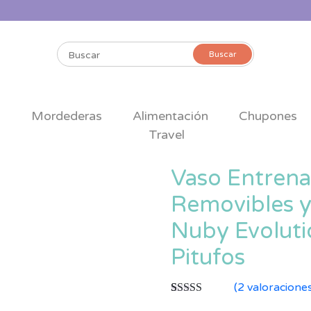
Buscar
Buscar
por:
s
Mordederas
Alimentación
Chupones
Travel
Vaso Entrena
Removibles y 
Nuby Evoluti
Pitufos
(
2
valoraciones
Valorado con
2