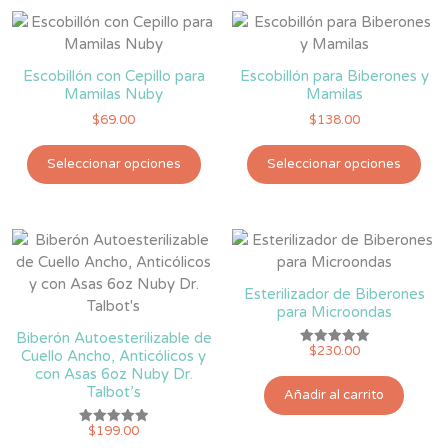
Escobillón con Cepillo para
Escobillón para Biberones y
Mamilas Nuby
Mamilas
$
69.00
$
138.00
Este
Est
Seleccionar opciones
Seleccionar opciones
producto
pro
tiene
tie
múltiples
múlt
variantes.
vari
Las
Las
opciones
opc
Esterilizador de Biberones
se
se
para Microondas
pueden
pue
Biberón Autoesterilizable de
elegir
eleg
$
230.00
Valorado
Cuello Ancho, Anticólicos y
con
en
en
con Asas 6oz Nuby Dr.
5.00
la
la
de 5
Talbot’s
Añadir al carrito
página
pág
$
199.00
de
de
Valorado
con