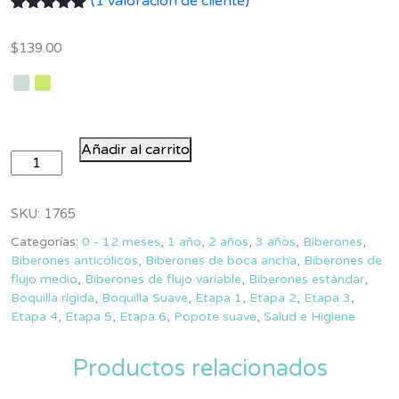
(
1
valoración de cliente)
Valorado
1
con
5.00
de
$
139.00
5 en base
a
valoración
de un
cliente
Llavero
Añadir al carrito
de
Utensilios
para
SKU:
1765
Lavar
Categorías:
0 - 12 meses
,
1 año
,
2 años
,
3 años
,
Biberones
,
Mamilas
Biberones anticólicos
,
Biberones de boca ancha
,
Biberones de
y
flujo medio
,
Biberones de flujo variable
,
Biberones estándar
,
Vasos
Boquilla rígida
,
Boquilla Suave
,
Etapa 1
,
Etapa 2
,
Etapa 3
,
cantidad
Etapa 4
,
Etapa 5
,
Etapa 6
,
Popote suave
,
Salud e Higiene
Productos relacionados