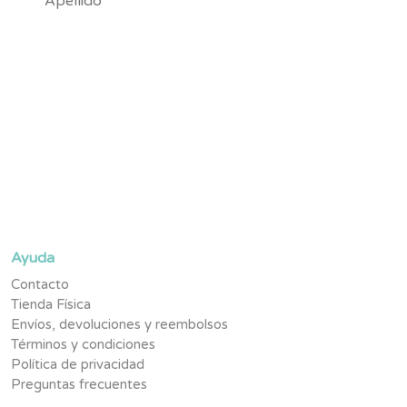
Suscríbete y se parte de la #TribuNuby y sé de los primeros
en enterarte de novedades, promociones exclusivas y
contenido pensado para tu pequeño.
Ayuda
Contacto
Tienda Física
Envíos, devoluciones y reembolsos
Términos y condiciones
Política de privacidad
Preguntas frecuentes