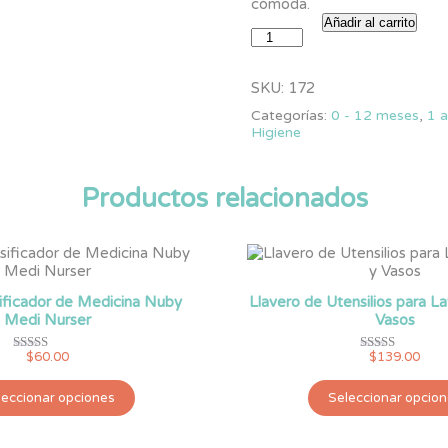
cómoda.
Kit
Añadir al carrito
de
Aspirador
Nasal
SKU:
172
y
Categorías:
0 - 12 meses
,
1 
Jeringa
Higiene
para
Oído
Nuby
Productos relacionados
cantidad
ificador de Medicina Nuby
Llavero de Utensilios para L
Medi Nurser
Vasos
$
60.00
$
139.00
Valorado
Valorado
con
con
Este
5.00
5.00
leccionar opciones
Seleccionar opcio
de 5
de 5
producto
tiene
múltiples