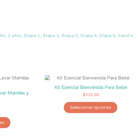
año
,
2 años
,
Etapa 1
,
Etapa 2
,
Etapa 3
,
Etapa 4
,
Etapa 5
,
Salud e
Kit Esencial Bienvenida Para Bebé
avar Mamilas y
$
315.00
Este
Seleccionar opciones
producto
tiene
Este
múltiples
nes
producto
variantes.
tiene
Las
múltiples
opciones