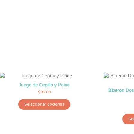
Juego de Cepillo y Peine
Biberón Dos
$
99.00
Este
Seleccionar opciones
producto
tiene
múltiples
Se
variantes.
Las
opciones