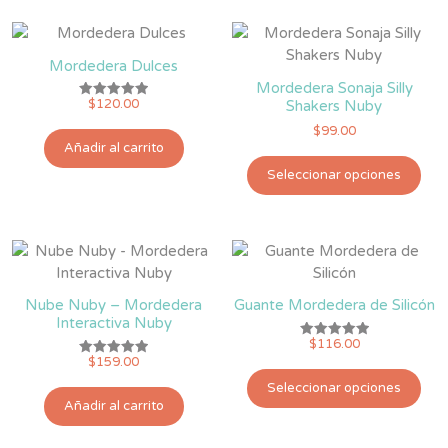
Mordedera Dulces
Mordedera Sonaja Silly
$
120.00
Shakers Nuby
Valorado
con
$
99.00
5.00
de 5
Añadir al carrito
Est
Seleccionar opciones
pro
tie
múlt
vari
Las
opc
Nube Nuby – Mordedera
Guante Mordedera de Silicón
se
Interactiva Nuby
pue
$
116.00
Valorado
eleg
con
$
159.00
Valorado
5.00
Est
con
en
de 5
Seleccionar opciones
5.00
pro
la
de 5
Añadir al carrito
tie
pág
múlt
de