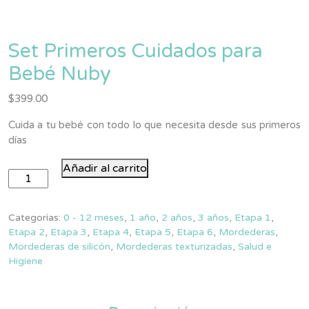
Set Primeros Cuidados para
Bebé Nuby
$
399.00
Cuida a tu bebé con todo lo que necesita desde sus primeros
días
Set
Añadir al carrito
Primeros
Cuidados
para
Categorías:
0 - 12 meses
,
1 año
,
2 años
,
3 años
,
Etapa 1
,
Bebé
Etapa 2
,
Etapa 3
,
Etapa 4
,
Etapa 5
,
Etapa 6
,
Mordederas
,
Mordederas de silicón
,
Mordederas texturizadas
,
Salud e
Nuby
Higiene
cantidad